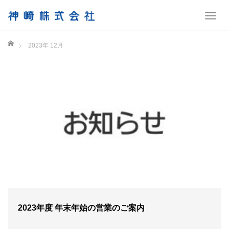
T
o
ホーム
g
2023年 12月
g
l
e
n
a
v
i
g
a
t
i
o
2023年度 年末年始の営業のご案内
n