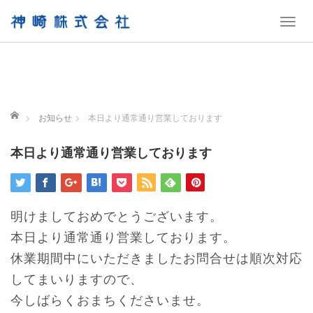
T
o
g
g
l
e
ホーム
お知らせ
本日より通常通り営業しております
n
a
本日より通常通り営業しております
v
i
g
明けましておめでとうございます。
a
t
本日より通常通り営業しております。
i
休業期間中にいただきましたお問合せは順次対応
o
してまいりますので、
n
今しばらくおまちくださいませ。